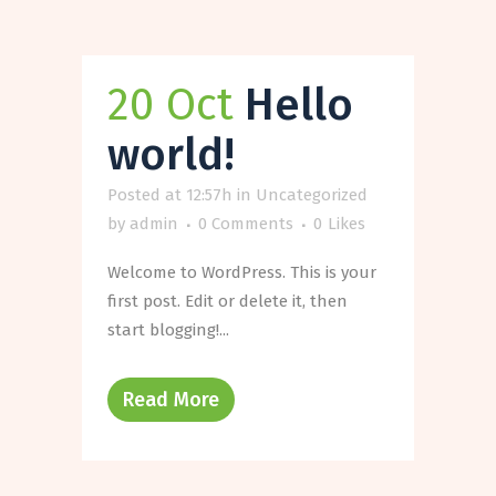
20 Oct
Hello
world!
Posted at 12:57h
in
Uncategorized
by
admin
0 Comments
0
Likes
Welcome to WordPress. This is your
first post. Edit or delete it, then
start blogging!...
Read More